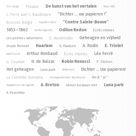
De kunst van het vertalen
Theater
Zijn jeugd
1842—1852
“Dichter ... uw papieren !”
L. Ferré aan C. Baudelaire
“Contre Sainte-Beuve”
Brussel, België
Kapitein Saliz
1853—1863
Odilon Redon
Écrits intimes
Les Manigances
Geheugen en vrijheid
D. Montmollin
Les poèmes saturniens
Haarlem
A. Rodin
E. Triolet
Ursule Mirouët
G. Flaubert
Arthur Rimbaud
Léo Ferré
Écrits intimes
Apollinaire
H. de Balzac
Robin Renucci
G. Courbet
P. Zilcken
Het geheugen
Dichter ... Uw papieren!
Luna park
Rotterdam
La Comédie Humaine
Als ik “ jij ”
Correspondentie C. Baudelaire
A. Breton
Luna park
Idolen bestaan niet
Dagboek van een egoïste
A. Peyrefitte