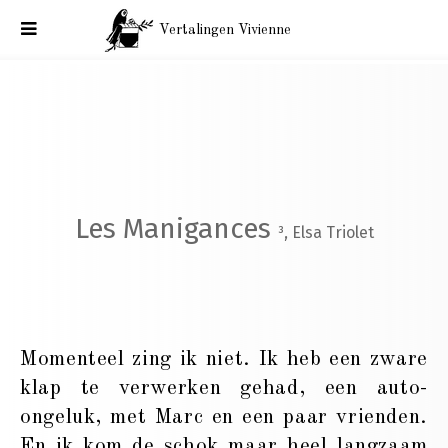
Vertalingen Vivienne
Vertalingen Les manigances : Journal d'une égoïste,³ Elsa
Triolet
Les Manigances
³, Elsa Triolet
Momenteel zing ik niet. Ik heb een zware
klap te verwerken gehad, een auto-
ongeluk, met Marc en een paar vrienden.
En ik kom de schok maar heel langzaam