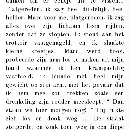
duiken om er eentje uit te vissen…
Platgereden, ik zag heel duidelijk, heel
helder, Marc voor me, platgereden, ik zag
alles over zijn lichaam heen rijden,
zonder dat ze stopten. Ik stond aan het
trottoir vastgenageld, en ik slaakte
kleine kreetjes. Marc werd boos,
probeerde zijn arm los te maken uit mijn
hand waarmee ik hem krampachtig
vasthield, ik leunde met heel mijn
gewicht op zijn arm, met het gevaar dat
ik hem mee zou trekken zoals een
drenkeling zijn redder meesleept. “ Dan
staan we hier morgen nog! ” Hij rukte
zich los en dook weg … De straat
steigerde, en zonk toen weg in een diepe