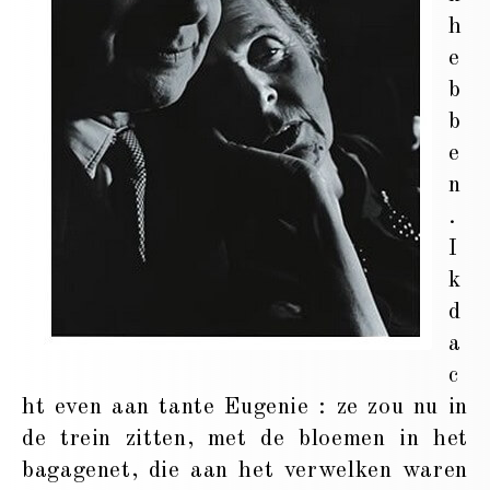
h
e
b
b
e
n
.
I
k
d
a
c
ht even aan tante Eugenie : ze zou nu in
de trein zitten, met de bloemen in het
bagagenet, die aan het verwelken waren