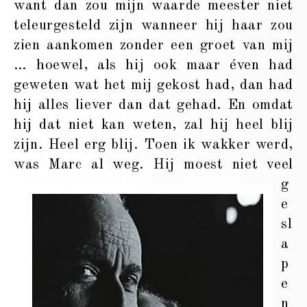
want dan zou mijn waarde meester niet
teleurgesteld zijn wanneer hij haar zou
zien aankomen zonder een groet van mij
… hoewel, als hij ook maar éven had
geweten wat het mij gekost had, dan had
hij alles liever dan dat gehad. En omdat
hij dat niet kan weten, zal hij heel blij
zijn. Heel erg blij. Toen ik wakker werd,
was Marc al weg.
Hij moest niet veel
g
e
sl
a
p
e
n