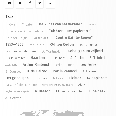
Tags
De kunst van het vertalen
Theater
Zijn jeugd
1842—1852
“Dichter ... uw papieren !”
L. Ferré aan C. Baudelaire
“Contre Sainte-Beuve”
Brussel, België
Kapitein Saliz
1853—1863
Odilon Redon
Écrits intimes
Les Manigances
Geheugen en vrijheid
D. Montmollin
Les poèmes saturniens
Haarlem
A. Rodin
E. Triolet
Ursule Mirouët
G. Flaubert
Arthur Rimbaud
Léo Ferré
Écrits intimes
Apollinaire
H. de Balzac
Robin Renucci
G. Courbet
P. Zilcken
Het geheugen
Dichter ... Uw papieren!
Luna park
Rotterdam
La Comédie Humaine
Als ik “ jij ”
Correspondentie C. Baudelaire
A. Breton
Luna park
Idolen bestaan niet
Dagboek van een egoïste
A. Peyrefitte