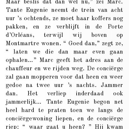
Maar beslis dat dan wel nu,” zei Marc.
Tante Eugenie neemt de trein van acht
uur ’s ochtends, ze moet haar koffers nog
pakken, en ze verblijft in de Porte
d’Orléans, terwijl wij boven op
Montmartre wonen. “ Goed dan,” zegt ze,
“ laten we die dan maar even gaan
ophalen…” Marc geeft het adres aan de
chauffeur en we rijden weg. De conciërge
zal gaan mopperen voor dat heen en weer
gedoe na twee uur ’s nachts. Jammer
dan. Het verliep inderdaad ook
jammerlijk… Tante Eugenie begon net
heel hard te praten toen we langs de
conciërgewoning liepen, en de conciërge
riep: “ waar gaat u heen? ” Hij kwam