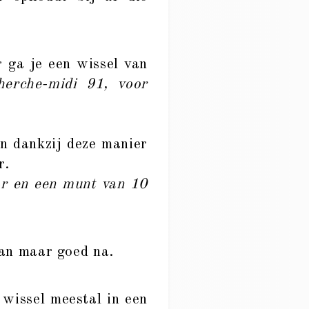
r ga je een wissel van
erche-midi 91, voor
en dankzij deze manier
r.
or en een munt van 10
dan maar goed na.
wissel meestal in een