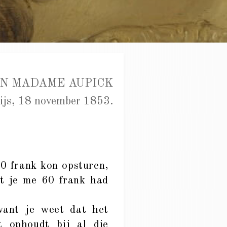
N MADAME AUPICK
ijs, 18 november 1853.
0 frank kon opsturen,
at je me 60 frank had
want je weet dat het
it ophoudt bij al die