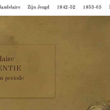
Baudelaire
Zijn Jeugd
1842-52
1853-63
rijs, 18 november 1853.
laire
ENTIE
n periode