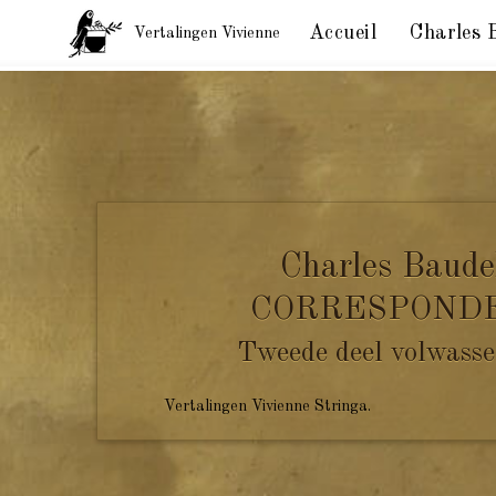
Accueil
Charles 
Vertalingen Vivienne
Correspondentie Baudelaire, aan madame Aupick, Pa
Charles Baude
CORRESPOND
Tweede deel volwasse
Vertalingen Vivienne Stringa.