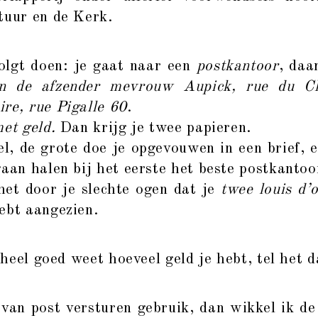
tuur en de Kerk.
gt doen: je gaat naar een
postkantoor
, daa
n de afzender mevrouw Aupick, rue du Ch
re, rue Pigalle 60
.
met geld.
Dan krijg je twee papieren.
el, de grote doe je opgevouwen in een brief, 
gaan halen bij het eerste het beste postkantoo
het door je slechte ogen dat je
twee louis d’
ebt aangezien.
eel goed weet hoeveel geld je hebt, tel het 
n post versturen gebruik, dan wikkel ik de 