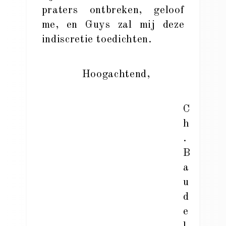
praters ontbreken, geloof
me, en Guys zal mij deze
indiscretie toedichten.
Hoogachtend,
C
h
.
B
a
u
d
e