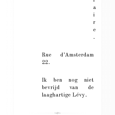
l
a
i
r
e
.
Rue d’Amsterdam
22.
Ik ben nog niet
bevrijd van de
laaghartige Lévy.