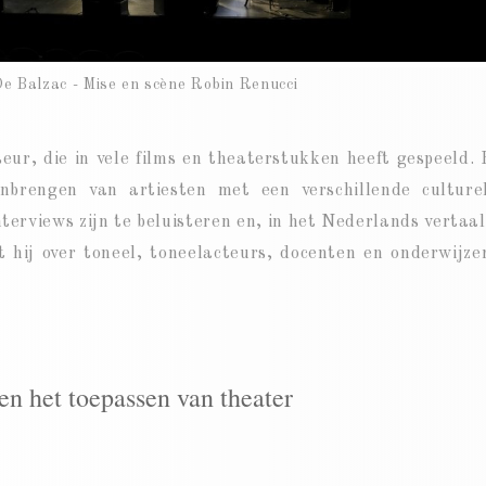
e Balzac - Mise en scène Robin Renucci
eur, die in vele films en theaterstukken heeft gespeeld. H
brengen van artiesten met een verschillende culture
terviews zijn te beluisteren en, in het Nederlands vertaal
 hij over toneel, toneelacteurs, docenten en onderwijze
en het toepassen van theater