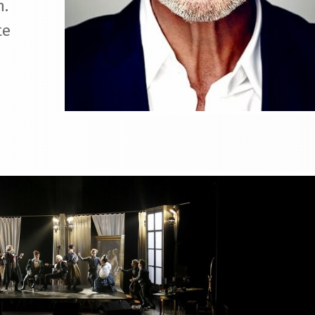
n.
te