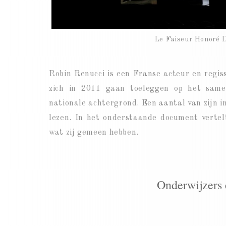
Le Faiseur Honoré D
Robin Renucci is een Franse acteur en regiss
zich in 2011 gaan toeleggen op het samen
nationale achtergrond. Een aantal van zijn in
lezen. I
n het onderstaande document vertelt
wat zij gemeen hebben.
Onderwijzers 