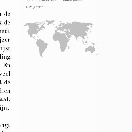
A. Peyrefitte
n de
k de
eedt
jzer
ijst
ding
. En
veel
t de
dien
aal,
ijn.
engt