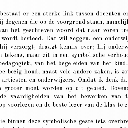
bestaat er een sterke link tussen docenten e
ij degenen die op de voorgrond staan, namelij
 van het geschreven woord dat naar voren tr
 wordt besteed. Dat wil zeggen, een onderwi
hij verzorgt, draagt kennis over; hij onderw
en tekens, maar zit in een symbolische verhou
pedagogiek, van het begeleiden van het kind
e bezig houd, naast vele andere zaken, is zo
n artiesten en onderwijzers. Omdat ik denk da
en groter moet worden op dit gebied. Boven
 de vaardigheiden van het bewerken van t
p voorlezen en de beste lezer van de klas te z
die binnen deze symbolische geste iets overbr