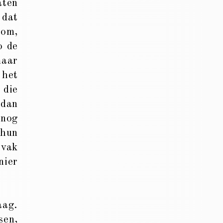
aten
 dat
rom,
o de
maar
 het
 die
 dan
 nog
 hun
 vak
nier
aag.
sen,