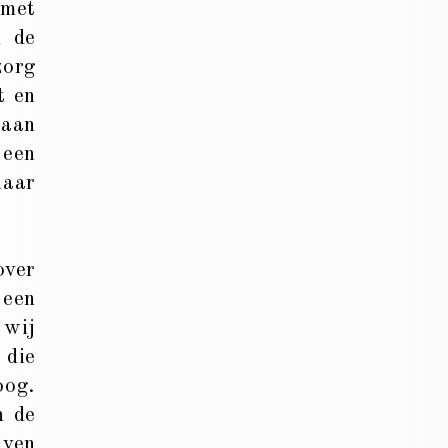
 met
n de
zorg
t en
 aan
 een
naar
over
 een
 wij
 die
oog.
n de
jven