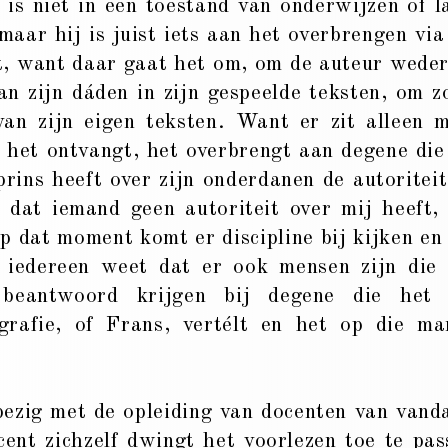
 is niet in een toestand van onderwijzen of l
 maar hij is juist iets aan het overbrengen via
t, want daar gaat het om, om de auteur wede
an zijn dáden in zijn gespeelde teksten, om z
an zijn eigen teksten. Want er zit alleen 
ie het ontvangt, het overbrengt aan degene die
prins heeft over zijn onderdanen de autoriteit
l dat iemand geen autoriteit over mij heeft,
p dat moment komt er discipline bij kijken en
 iedereen weet dat er ook mensen zijn die
 beantwoord krijgen bij degene die het
grafie, of Frans, vertélt en het op die ma
ezig met de opleiding van docenten van vand
cent zichzelf dwingt het voorlezen toe te pas