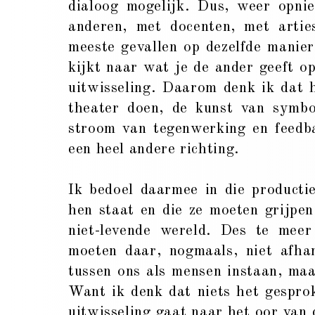
dialoog mogelijk. Dus, weer opni
anderen, met docenten, met artie
meeste gevallen op dezelfde manie
kijkt naar wat je de ander geeft o
uitwisseling. Daarom denk ik dat h
theater doen, de kunst van symbo
stroom van tegenwerking en feedb
een heel andere richting.
Ik bedoel daarmee in die producti
hen staat en die ze moeten grijpe
niet-levende wereld. Des te mee
moeten daar, nogmaals, niet afh
tussen ons als mensen instaan, maa
Want ik denk dat niets het gespr
uitwisseling gaat naar het oor van 