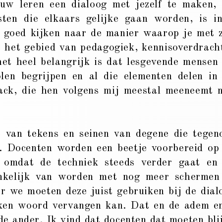
euw leren een dialoog met jezelf te maken,
sten die elkaars gelijke gaan worden, is i
r goed kijken naar de manier waarop je met 
p het gebied van pedagogiek, kennisoverdrach
et heel belangrijk is dat lesgevende mensen
len begrijpen en al die elementen delen in
ack, die hen volgens mij meestal meeneemt 
e van tekens en seinen van degene die tegen
n. Docenten worden een beetje voorbereid op
r omdat de techniek steeds verder gaat en
ankelijk van worden met nog meer schermen
r we moeten deze juist gebruiken bij de dial
oken woord vervangen kan. Dat en de adem e
de ander. Ik vind dat docenten dat moeten bli