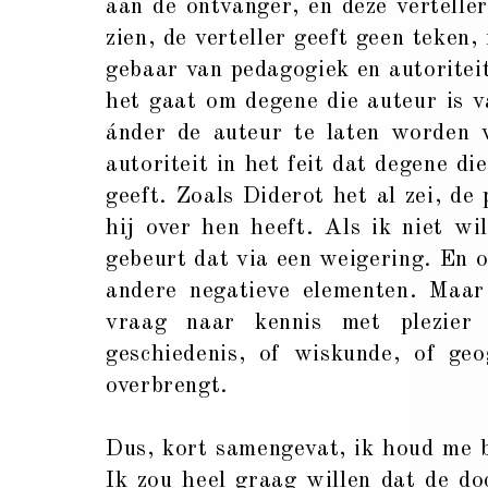
aan de ontvanger, en deze verteller
zien, de verteller geeft geen teken,
gebaar van pedagogiek en autoritei
het gaat om degene die auteur is v
ánder de auteur te laten worden v
autoriteit in het feit dat degene d
geeft. Zoals Diderot het al zei, de 
hij over hen heeft. Als ik niet wi
gebeurt dat via een weigering. En o
andere negatieve elementen. Maar
vraag naar kennis met plezier
geschiedenis, of wiskunde, of geo
overbrengt.
Dus, kort samengevat, ik houd me b
Ik zou heel graag willen dat de do