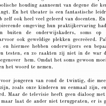
bolische houding aanneemt van degene die ke
ngt. En het theater is een fantastische leid
b zelf ook heel veel geleerd van docenten. En
spirerende omgeving hun praktijkervaring ha
en buiten de onderwijskaders, soms op
aarvoor ook geweldige plekken gecreëerd. Pa
kt en hiermee hebben onderwijzers een bepa
en testen, en zo raakten zij niet in de war 
 tegenover hem. Omdat het soms gewoon moei
 en het woord te nemen.
voor jongeren van rond de twintig, die mee
zijn, zoals onze kinderen nu eenmaal zijn, en
rd. Maar de televisie heeft geen dialoog met
, maar laat de ander niet terugpraten, er is 