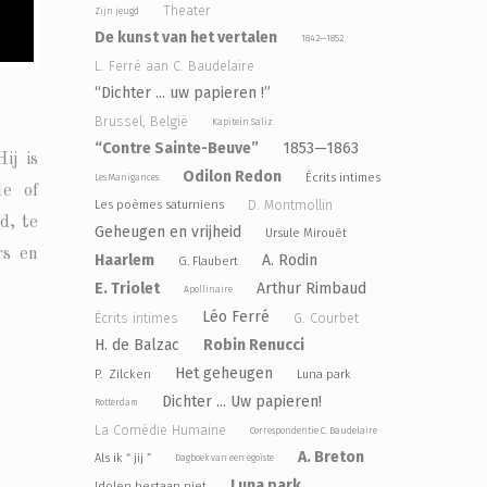
Theater
Zijn jeugd
De kunst van het vertalen
1842—1852
L. Ferré aan C. Baudelaire
“Dichter ... uw papieren !”
Brussel, België
Kapitein Saliz
“Contre Sainte-Beuve”
1853—1863
ij is
Odilon Redon
Écrits intimes
Les Manigances
le of
D. Montmollin
Les poèmes saturniens
d, te
Geheugen en vrijheid
Ursule Mirouët
rs en
Haarlem
A. Rodin
G. Flaubert
E. Triolet
Arthur Rimbaud
Apollinaire
Léo Ferré
Écrits intimes
G. Courbet
H. de Balzac
Robin Renucci
Het geheugen
P. Zilcken
Luna park
Dichter ... Uw papieren!
Rotterdam
La Comédie Humaine
Correspondentie C. Baudelaire
A. Breton
Als ik “ jij ”
Dagboek van een egoïste
Luna park
Idolen bestaan niet