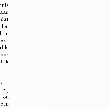
nnis
raad
 dat
dden
 hun
bo's
alde
door
lijk
stal
 zij
 jou
geen