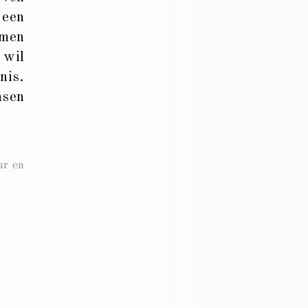
 een
amen
 wil
nis.
nsen
ur en