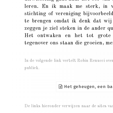
leren. En ik maak me sterk, in v
stichting of vereniging bijvoorbeel
te brengen omdat ik denk dat wij
zeggen je ziel steken in de ander 
Het ontwaken en het tot grote
tegenover ons staan die groeien, m
In de volgende link vertelt Robin Renucci ov
publiek.
Het geheugen, een ban
De links hieronder verwijzen naar de sites v