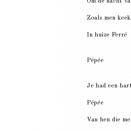
Om de nacht va
Zoals men keek
In huize Ferré
Pépée
Je had een har
Pépée
Van hen die me