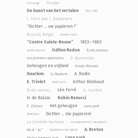
Theater
Zijn jeugd
De kunst van het vertalen
1842—1852
L. Ferré aan C. Baudelaire
“Dichter ... uw papieren !”
Brussel, België
Kapitein Saliz
“Contre Sainte-Beuve”
1853—1863
Odilon Redon
Écrits intimes
Les Manigances
D. Montmollin
Les poèmes saturniens
Geheugen en vrijheid
Ursule Mirouët
Haarlem
A. Rodin
G. Flaubert
E. Triolet
Arthur Rimbaud
Apollinaire
Léo Ferré
Écrits intimes
G. Courbet
H. de Balzac
Robin Renucci
Het geheugen
P. Zilcken
Luna park
Dichter ... Uw papieren!
Rotterdam
La Comédie Humaine
Correspondentie C. Baudelaire
A. Breton
Als ik “ jij ”
Dagboek van een egoïste
Luna park
Idolen bestaan niet