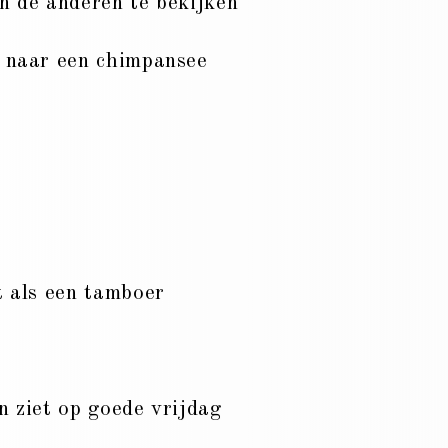
n de anderen te bekijken
 naar een chimpansee
t als een tamboer
n ziet op goede vrijdag