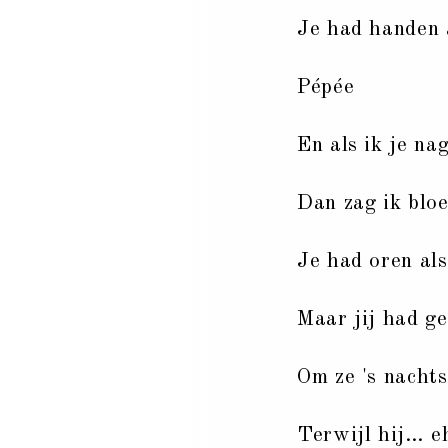
Je had handen 
Pépée
En als ik je na
Dan zag ik bloe
Je had oren al
Maar jij had ge
Om ze 's nacht
Terwijl hij… eh