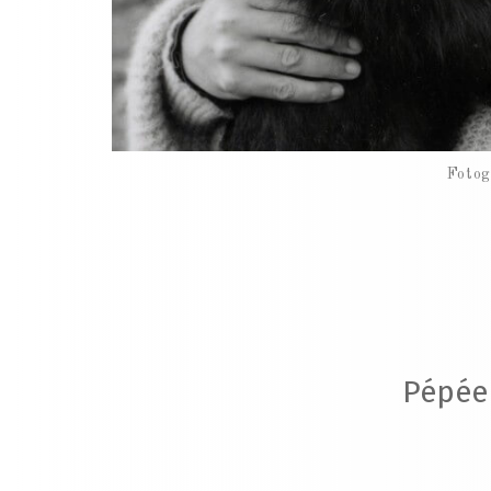
Fotog
Pépée