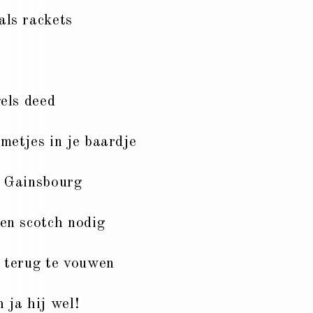
als rackets
gels deed
metjes in je baardje
s Gainsbourg
en scotch nodig
s terug te vouwen
 ja hij wel!