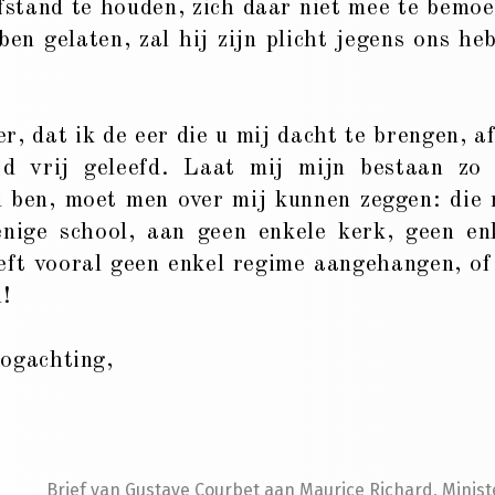
fstand te houden, zich daar niet mee te bemoe
en gelaten, zal hij zijn plicht jegens ons he
r, dat ik de eer die u mij dacht te brengen, af
ijd vrij geleefd. Laat mij mijn bestaan zo
ood ben, moet men over mij kunnen zeggen: die
nige school, aan geen enkele kerk, geen en
eeft vooral geen enkel regime aangehangen, of
n!
oogachting,
Brief van Gustave Courbet aan Maurice Richard, Minist