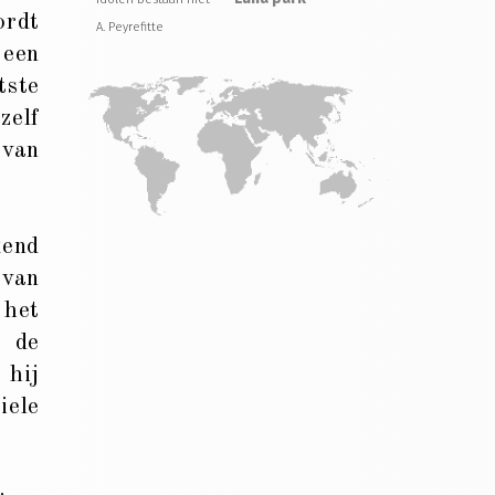
ordt
A. Peyrefitte
 een
tste
zelf
rvan
kend
 van
 het
r de
 hij
iele