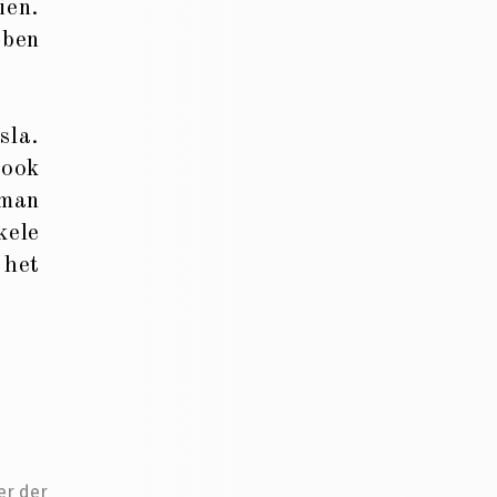
ien.
bben
sla.
 ook
 man
kele
 het
er der