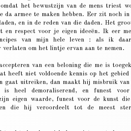
n omdat het bewustzijn van de mens triest w
e da armee te maken hebben. Eer zit noch in
in daden, en in de reden van die daden. Het groo
ct en respect voor je eigen ideeën. Ik eer me
cipes van mijn hele leven : als ik daa
r verlaten om het lintje ervan aan te nemen.
accepteren van een beloning die me is toege
t heeft niet voldoende kennis op het gebied
 gaat uitreiken, dan maakt hij misbruik van
e is heel demoraliserend, en funest voo
zijn eigen waarde, funest voor de kunst die
 en die hij veroordeelt tot de meest ster