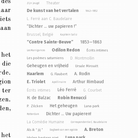
 des
Theater
Zijn jeugd
maar
De kunst van het vertalen
1842—1852
ets
L. Ferré aan C. Baudelaire
“Dichter ... uw papieren !”
 aan
Brussel, België
Kapitein Saliz
“Contre Sainte-Beuve”
1853—1863
Odilon Redon
Écrits intimes
Les Manigances
 het
D. Montmollin
Les poèmes saturniens
die
Geheugen en vrijheid
Ursule Mirouët
rde.
Haarlem
A. Rodin
G. Flaubert
ion
E. Triolet
Arthur Rimbaud
Apollinaire
Léo Ferré
 ter
Écrits intimes
G. Courbet
H. de Balzac
Robin Renucci
zen.
Het geheugen
P. Zilcken
Luna park
den,
Dichter ... Uw papieren!
Rotterdam
La Comédie Humaine
Correspondentie C. Baudelaire
A. Breton
Als ik “ jij ”
Dagboek van een egoïste
 het
Luna park
Idolen bestaan niet