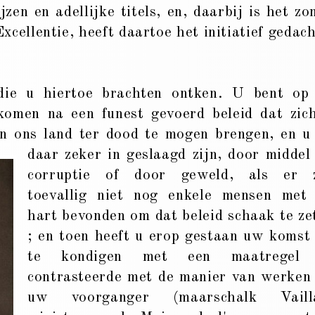
en en adellijke titels, en, daarbij is het zo
cellentie, heeft daartoe het initiatief gedach
 die u hiertoe brachten ontken. U bent op
komen na een funest gevoerd beleid dat zic
in ons land ter dood te
mogen brengen, en u
daar zeker in geslaagd zijn, door middel
corruptie of door geweld, als er z
toevallig niet nog enkele mensen met
hart bevonden om dat beleid schaak te ze
; en toen heeft u erop gestaan uw komst
te kondigen met een maatregel 
contrasteerde met de manier van werken
uw voorganger (maarschalk Vailla