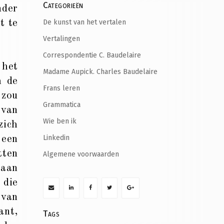
Categorieën
nder
De kunst van het vertalen
t te
Vertalingen
Correspondentie C. Baudelaire
 het
Madame Aupick. Charles Baudelaire
h de
Frans leren
 zou
Grammatica
 van
Wie ben ik
ich
Linkedin
 een
tten
Algemene voorwaarden
 aan
die
 van
nt,
Tags