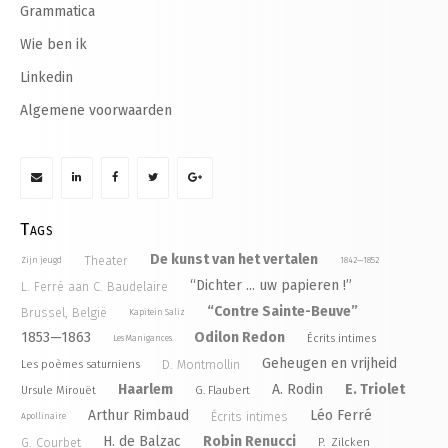
Grammatica
Wie ben ik
Linkedin
Algemene voorwaarden
Tags
De kunst van het vertalen
Theater
Zijn jeugd
1842—1852
“Dichter ... uw papieren !”
L. Ferré aan C. Baudelaire
“Contre Sainte-Beuve”
Brussel, België
Kapitein Saliz
1853—1863
Odilon Redon
Écrits intimes
Les Manigances
Geheugen en vrijheid
D. Montmollin
Les poèmes saturniens
Haarlem
A. Rodin
E. Triolet
Ursule Mirouët
G. Flaubert
Arthur Rimbaud
Léo Ferré
Écrits intimes
Apollinaire
H. de Balzac
Robin Renucci
G. Courbet
P. Zilcken