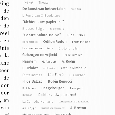
Theater
ving
Zijn jeugd
De kunst van het vertalen
1842—1852
n de
L. Ferré aan C. Baudelaire
gden
“Dichter ... uw papieren !”
r de
Brussel, België
Kapitein Saliz
veel
“Contre Sainte-Beuve”
1853—1863
tten
Odilon Redon
Écrits intimes
Les Manigances
énie
D. Montmollin
Les poèmes saturniens
Geheugen en vrijheid
e la
Ursule Mirouët
Haarlem
A. Rodin
G. Flaubert
athe
E. Triolet
Arthur Rimbaud
Apollinaire
zeer
Léo Ferré
Écrits intimes
G. Courbet
n de
H. de Balzac
Robin Renucci
toor
Het geheugen
P. Zilcken
Luna park
toor
Dichter ... Uw papieren!
Rotterdam
, en
La Comédie Humaine
Correspondentie C. Baudelaire
 van
A. Breton
Als ik “ jij ”
Dagboek van een egoïste
Luna park
Idolen bestaan niet