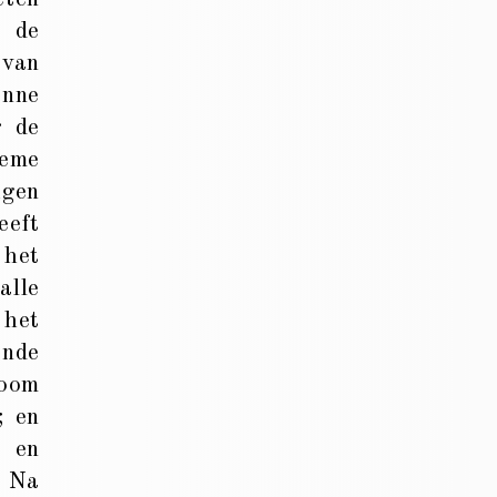
, de
 van
enne
r de
reme
igen
eeft
 het
alle
 het
ende
boom
; en
n en
! Na