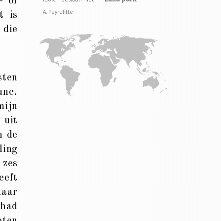
- of
A. Peyrefitte
t is
 die
sten
une.
mijn
 uit
n de
ling
 zes
eeft
daar
 had
eten