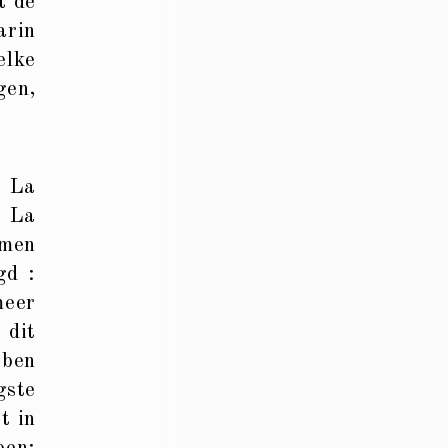
t de
arin
elke
gen,
e La
n La
 men
gd :
meer
 dit
 ben
gste
t in