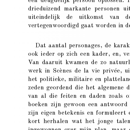
een deugdelijk persoon oplossen.
drieduizend markante personen ui
uiteindelijk de uitkomst van 
vertegenwoordigd gaat worden in 
Dat aantal personages, de karakter
ook ieder op zich een kader, en, ve
Van daaruit kwamen de zo natuurli
werk in Scènes de la vie privée, uit
het politieke, militaire en plattela
zeden geordend die het algemene d
van al die feiten en daden zoals 
boeken zijn gewoon een antwoord 
zijn eigen betekenis en formuleert 
kort herhalen wat het jonge talen
ingewonnen over mijn plan, maar 