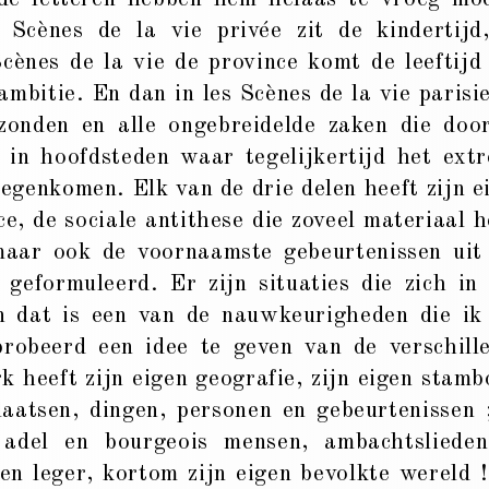
­­d. In Scènes de la vie privée zit de kindertijd
Scènes de la vie de province komt de leeftijd
ambitie. En dan in les Scènes de la vie parisi
zonden en alle ongebreidelde zaken die doo
in hoofdsteden waar tegelijkertijd het ext
egenkomen. Elk van de drie delen heeft zijn e
ce, de sociale antithese die zoveel materiaal h
maar ook de voornaamste gebeurtenissen uit
eformuleerd. Er zijn situaties die zich in 
en dat is een van de nauwkeurigheden die ik
robeerd een idee te geven van de verschill
k heeft zijn eigen geografie, zijn eigen stam
plaatsen, dingen, personen en gebeurtenissen 
n adel en bourgeois mensen, ambachtsliede
igen leger, kortom zijn eigen bevolkte wereld 