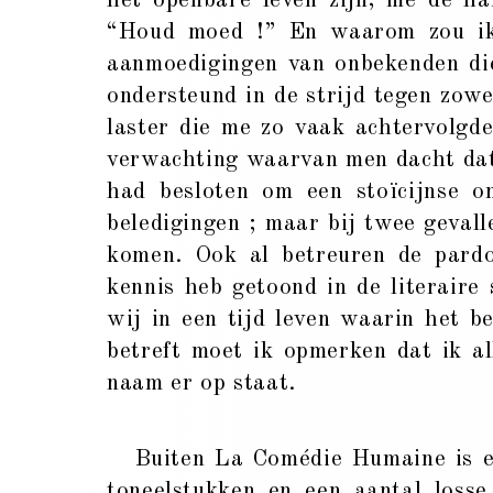
het openbare leven zijn, me de h
“Houd moed !” En waarom zou ik 
aanmoedigingen van onbekenden di
ondersteund in de strijd tegen zowe
laster die me zo vaak achtervolgde
verwachting waarvan men dacht dat 
had besloten om een stoïcijnse on
beledigingen ; maar bij twee gevall
komen. Ook al betreuren de pardo
kennis heb getoond in de literaire
wij in een tijd leven waarin het b
betreft moet ik opmerken dat ik al
naam er op staat.
Buiten La Comédie Humaine is er 
toneelstukken en een aantal losse