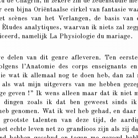
u de Chagrin, in zekere zin de zedenstudie me
 een bijna Oriëntaalse cirkel van fantasie wa
et scènes van het Verlangen, de basis van 
 Ètudes analytiques, waarvan ik niets zal zeg
iceerd, namelijk La Physiologie du mariage.
 delen van dit genre afleveren. Ten eerst
volgens l’Anatomie des corps enseignants e
ie wat ik allemaal nog te doen heb, dan zal
 als wat mijn uitgevers van me hebben geze
e geven !” Ik wens alleen maar dat ik niet 
dingen zoals ik dat ben geweest sinds ik
 heb genomen. Wat ik wel heb gehad, en daar
grootste talenten van deze tijd, de aardi
et echte leven net zo grandioos zijn als zij da