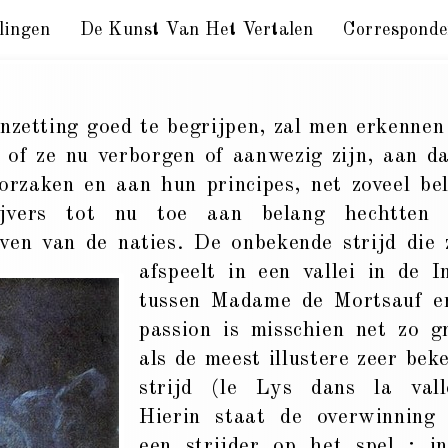
lingen
De Kunst Van Het Vertalen
Corresponde
ne (5)
zetting goed te begrijpen, zal men erkennen
n, of ze nu verborgen of aanwezig zijn, aan d
oorzaken en aan hun principes, net zoveel be
ijvers tot nu toe aan belang hechtten
even van de naties. De onbekende strijd die 
afspeelt in een vallei
in de I
tussen Madame de Mortsauf e
passion is misschien net zo g
als de meest illustere zeer bek
strijd (le Lys dans la vall
Hierin staat de overwinning
een strijder op het spel ; i