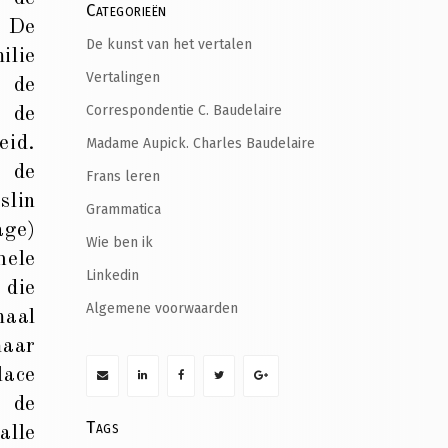
Categorieën
. De
De kunst van het vertalen
lie
Vertalingen
 de
Correspondentie C. Baudelaire
 de
eid.
Madame Aupick. Charles Baudelaire
 de
Frans leren
lin
Grammatica
e)
Wie ben ik
hele
Linkedin
 die
Algemene voorwaarden
aal
maar
lace
t de
Tags
lle