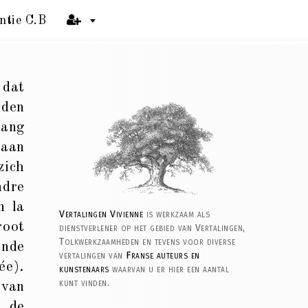
ntie C.B
 dat
aden
lang
 aan
zich
ndre
n la
Vertalingen Vivienne
is werkzaam als
root
dienstverlener op het gebied van Vertalingen,
Tolkwerkzaamheden en tevens voor diverse
ende
vertalingen van
Franse auteurs en
ée).
kunstenaars
waarvan u er hier een aantal
kunt vinden.
 van
n de