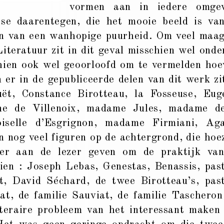
vormen aan in iedere omge
sse daarentegen, die het mooie beeld is va
en van een wanhopige puurheid. Om veel maa
iteratuur zit in dit geval misschien wel onde
hien ook wel geoorloofd om te vermelden hoe
 er in de gepubliceerde delen van dit werk zi
uët, Constance Birotteau, la Fosseuse, Eug
ine de Villenoix, madame Jules, madame d
iselle d’Esgrignon, madame Firmiani, Ag
nog veel figuren op de achtergrond, die hoe
er aan de lezer geven om de praktijk va
 zien : Joseph Lebas, Genestas, Benassis, pas
lt, David Séchard, de twee Birotteau’s, pas
t, de familie Sauviat, de familie Tascheron
iteraire probleem van het interessant maken