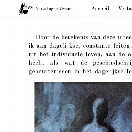
Accueil
Verta
Vertalingen Vivienne
Vertaling Balzac. Voorwoord van La Comédie Humai
Door de betekenis van deze uiteen
ik aan dagelijkse, constante feite
uit het individuele leven, aan de 
hecht als wat de geschiedschr
gebeurtenissen in het dagelijkse l