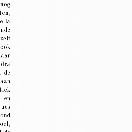
 nog
ten,
e la
onde
zelf
 ook
maar
odra
n de
taan
tiek
s en
ques
oond
oel,