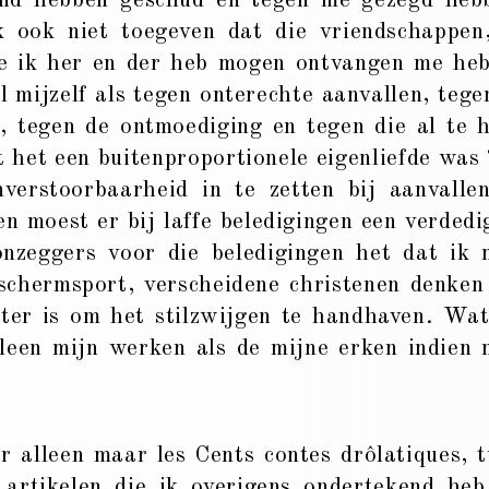
and hebben geschud en tegen me gezegd heb
ook niet toegeven dat die vriendschappen
e ik her en der heb mogen ontvangen me he
l mijzelf als tegen onterechte aanvallen, tege
, tegen de ontmoediging en tegen die al te 
het een buitenproportionele eigenliefde was 
verstoorbaarheid in te zetten bij aanvalle
en moest er bij laffe beledigingen een verdedi
nzeggers voor die beledigingen het dat ik 
 schermsport, verscheidene christenen denken
eter is om het stilzwijgen te handhaven. Wat
leen mijn werken als de mijne erken indien 
alleen maar les Cents contes drôlatiques, 
 artikelen die ik overigens ondertekend heb