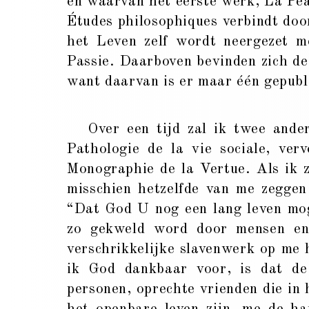
en waarvan het eerste werk, La Pea
Études philosophiques verbindt door
het Leven zelf wordt neergezet m
Passie. Daarboven bevinden zich de
want daarvan is er maar één gepubl
Over een tijd zal ik twee andere
Pathologie de la vie sociale, ver
Monographie de la Vertue. Als ik z
misschien hetzelfde van me zeggen
“Dat God U nog een lang leven mog
zo gekweld word door mensen en 
verschrikkelijke slavenwerk op me
ik God dankbaar voor, is dat de 
personen, oprechte vrienden die in h