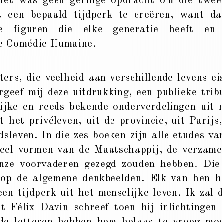
 Het was geen geringe opdracht om die twee
t een bepaald tijdperk te creëren, want da
de figuren die elke generatie heeft en
de Comédie Humaine.
s, die veelheid aan verschillende levens ei
rgeef mij deze uitdrukking, een publieke trib
jke en reeds bekende onderverdelingen uit 
 het privéleven, uit de provincie, uit Parijs,
ndsleven. In die zes boeken zijn alle etudes va
eel vormen van de Maatschappij, de verzame
onze voorvaderen gezegd zouden hebben. Die
op de algemene denkbeelden. Elk van hen h
een tijdperk uit het menselijke leven. Ik zal 
t Félix Davin schreef toen hij inlichtingen
de letteren hebben hem helaas te vroeg mo