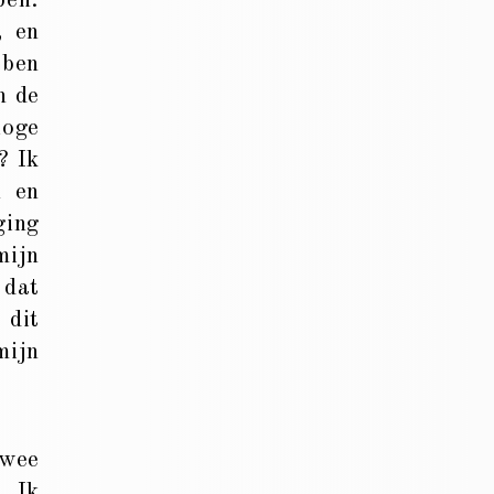
ben:
, en
bben
n de
hoge
? Ik
n en
ging
mijn
 dat
 dit
mijn
twee
. Ik