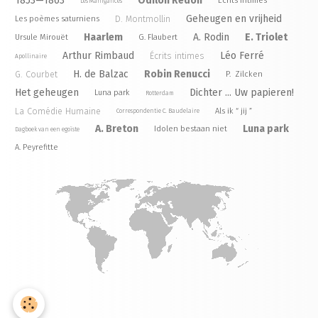
1853—1863
Odilon Redon
Écrits intimes
Les Manigances
Geheugen en vrijheid
D. Montmollin
Les poèmes saturniens
Haarlem
A. Rodin
E. Triolet
Ursule Mirouët
G. Flaubert
Arthur Rimbaud
Léo Ferré
Écrits intimes
Apollinaire
H. de Balzac
Robin Renucci
G. Courbet
P. Zilcken
Het geheugen
Dichter ... Uw papieren!
Luna park
Rotterdam
La Comédie Humaine
Als ik “ jij ”
Correspondentie C. Baudelaire
A. Breton
Luna park
Idolen bestaan niet
Dagboek van een egoïste
A. Peyrefitte