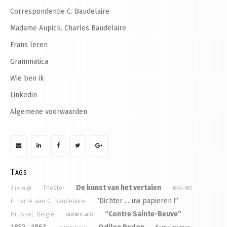
Correspondentie C. Baudelaire
Madame Aupick. Charles Baudelaire
Frans leren
Grammatica
Wie ben ik
Linkedin
Algemene voorwaarden
Tags
De kunst van het vertalen
Theater
Zijn jeugd
1842—1852
“Dichter ... uw papieren !”
L. Ferré aan C. Baudelaire
“Contre Sainte-Beuve”
Brussel, België
Kapitein Saliz