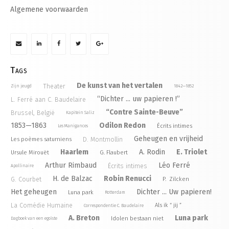
Algemene voorwaarden
Tags
De kunst van het vertalen
Theater
Zijn jeugd
1842—1852
“Dichter ... uw papieren !”
L. Ferré aan C. Baudelaire
“Contre Sainte-Beuve”
Brussel, België
Kapitein Saliz
1853—1863
Odilon Redon
Écrits intimes
Les Manigances
Geheugen en vrijheid
D. Montmollin
Les poèmes saturniens
Haarlem
A. Rodin
E. Triolet
Ursule Mirouët
G. Flaubert
Arthur Rimbaud
Léo Ferré
Écrits intimes
Apollinaire
H. de Balzac
Robin Renucci
G. Courbet
P. Zilcken
Het geheugen
Dichter ... Uw papieren!
Luna park
Rotterdam
La Comédie Humaine
Als ik “ jij ”
Correspondentie C. Baudelaire
A. Breton
Luna park
Idolen bestaan niet
Dagboek van een egoïste