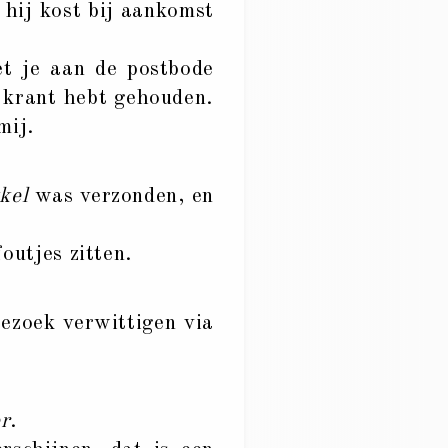
n hij kost bij aankomst
t je aan de postbode
e krant hebt gehouden.
mij.
kkel
was verzonden, en
outjes zitten.
ezoek verwittigen via
er
.