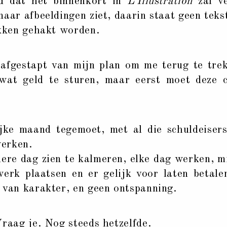
d dat het binnenkort in
L’Illustration
zal ve
maar afbeeldingen ziet, daarin staat geen teks
ukken gehakt worden.
fgestapt van mijn plan om me terug te trek
 wat geld te sturen, maar eerst moet deze 
e maand tegemoet, met al die schuldeisers
werken.
ere dag zien te kalmeren, elke dag werken, m
werk plaatsen en er gelijk voor laten betale
 van karakter, en geen ontspanning.
ag je. Nog steeds hetzelfde.