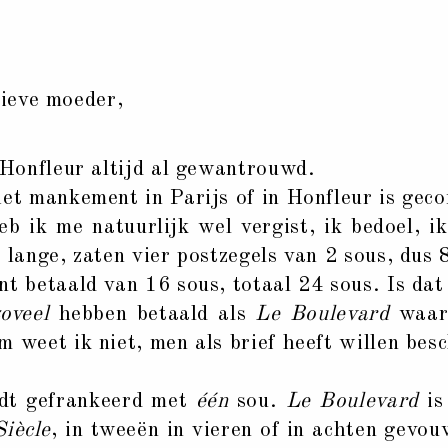
ieve moeder,
onfleur altijd al gewantrouwd.
het mankement in Parijs of in Honfleur is geco
heb ik me natuurlijk wel vergist, ik bedoel, i
 lange, zaten vier postzegels van 2 sous, dus 
nt betaald van 16 sous, totaal 24 sous. Is dat
zoveel
hebben betaald als
Le Boulevard
waarv
m weet ik niet, men als brief heeft willen be
rdt gefrankeerd met
één
sou.
Le Boulevard
is
Siècle
, in tweeën in vieren of in achten gevo