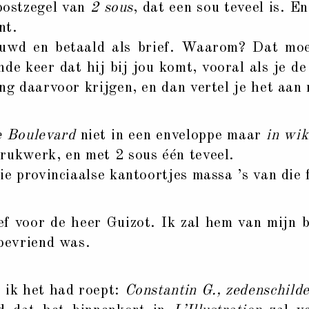
postzegel van
2 sous
, dat een sou teveel is. E
nt.
uwd en betaald als brief. Waarom? Dat moe
nde keer dat hij bij jou komt, vooral als je d
ng daarvoor krijgen, en dan vertel je het aan 
 Boulevard
niet in een enveloppe maar
in wi
rukwerk, en met 2 sous één teveel.
ie provinciaalse kantoortjes massa ’s van die f
voor de heer Guizot. Ik zal hem van mijn b
 bevriend was.
ik het had roept:
Constantin G., zedenschild