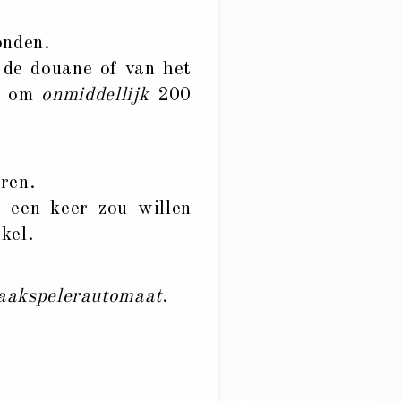
onden.
 de douane of van het
ek om
onmiddellijk
200
ren.
 een keer zou willen
ikel.
aakspelerautomaat
.