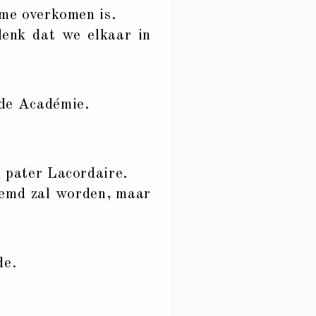
 me overkomen is.
 denk dat we elkaar in
 de Académie.
 pater Lacordaire.
emd zal worden, maar
de.