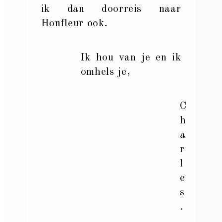
ik dan doorreis naar
Honfleur ook.
Ik hou van je en ik
omhels je,
C
h
a
r
l
e
s
.