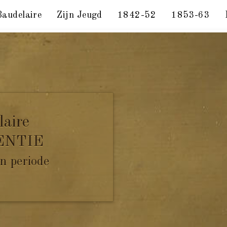
Baudelaire
Zijn Jeugd
1842-52
1853-63
tus 1860
laire
ENTIE
n periode