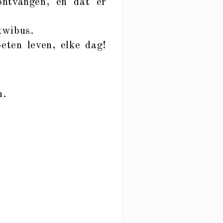
ontvangen, en dat er
 kwibus.
eten leven, elke dag!
n.