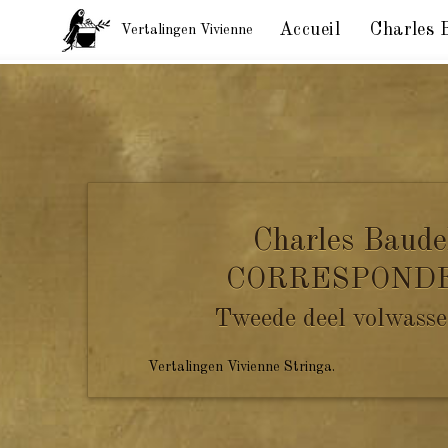
Accueil
Charles 
Vertalingen Vivienne
Charles Baudelaire aan Mme Aupick. Parijs, 7 augus
Charles Baude
CORRESPOND
Tweede deel volwasse
Vertalingen Vivienne Stringa.