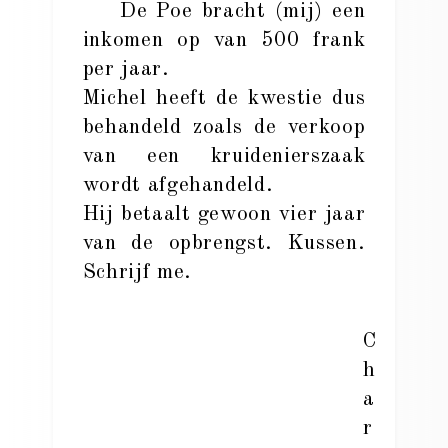
De Poe bracht (mij) een
inkomen op van 500 frank
per jaar.
Michel heeft de kwestie dus
behandeld zoals de verkoop
van een kruidenierszaak
wordt afgehandeld.
Hij betaalt gewoon vier jaar
van de opbrengst. Kussen.
Schrijf me.
C
h
a
r