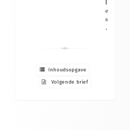
l
e
s
.
Inhoudsopgave
Volgende brief