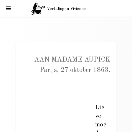
Vertalingen Vivienne
Charles Baudelaire aan Madame Aupick. Parijs, 27 oktober
1863.
AAN MADAME AUPICK
Parijs, 27 oktober 1863.
Lie
ve
moe