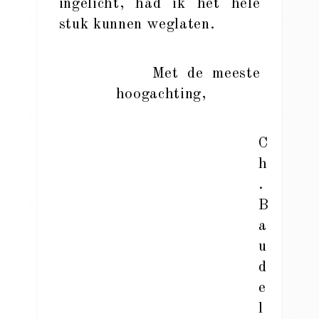
ingelicht, had ik het hele
stuk kunnen weglaten.
Met de meeste
hoogachting,
C
h
.
B
a
u
d
e
l