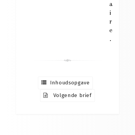
a
i
r
e
.
Inhoudsopgave
Volgende brief