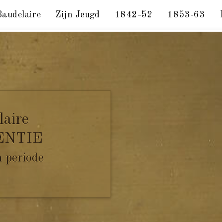
Baudelaire
Zijn Jeugd
1842-52
1853-63
. Dijon, Ancelle, december 1849.
laire
ENTIE
n periode