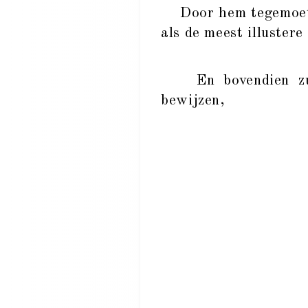
Door hem tegemoet te
als de meest illuster
En bovendien zult 
bewijzen,