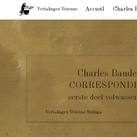
Accueil
Charles 
Vertalingen Vivienne
Baudelaire, correspondentie. aan (onbekend). 13 juli
Charles Baude
CORRESPOND
eerste deel volwasse
Vertalingen Vivienne Stringa.