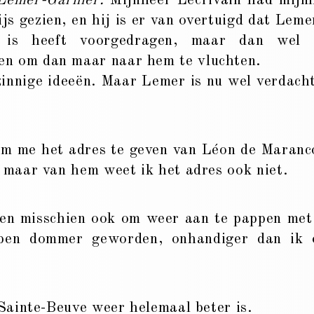
Lemer-Garnier.
Mijnheer Lécrivain had mijn
ijs gezien, en hij is er van overtuigd dat Leme
 is heeft voorgedragen, maar dan wel 
en om dan maar naar hem te vluchten.
pzinnige ideeën. Maar Lemer is nu wel verdacht
om me het adres te geven van Léon de Maranc
e maar van hem weet ik het adres ook niet.
 en misschien ook om weer aan te pappen me
ben dommer geworden, onhandiger dan ik 
ainte-Beuve weer helemaal beter is.