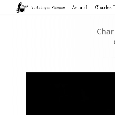
Accueil
Charles 
Vertalingen Vivienne
Correspondentie Baudelaire: België, aan Jules Trou
Char