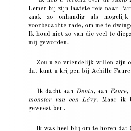
Ik heb u verteld over
de ramp 
Lemer bij zijn laatste reis naar Par
zaak zo onhandig als mogelijk
voorbedachte rade, om me te dwing
Ik houd niet zo van die veel te die
mij geworden.
Zou u zo vriendelijk willen zijn 
dat kunt u krijgen bij Achille Faur
Ik dacht aan
Dentu
, aan
Faure
,
monster van een Lévy
. Maar ik 
geweest ben.
Ik was heel blij om te horen dat S