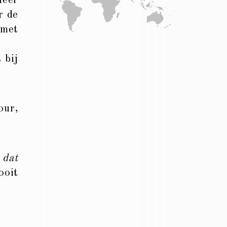
heer
r de
met
 bij
our,
t
dat
ooit