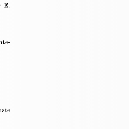
r E.
nte-
nste