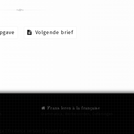
pgave
Volgende brief
Frans leren à la française
ns
Grammatica, Werkwoorden, Oefeningen
a | Freelance vertaler | Docent Frans.