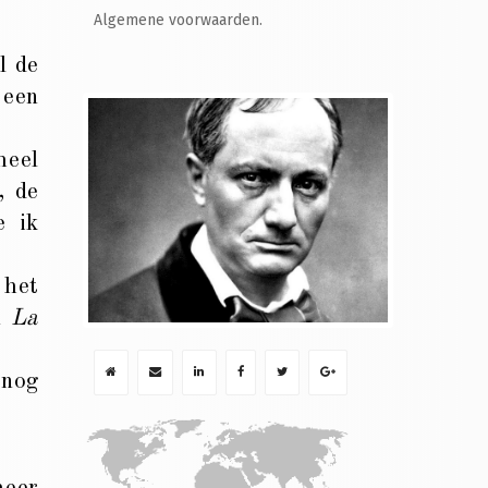
Algemene voorwaarden.
l de
 een
heel
, de
e ik
 het
n
La
 nog