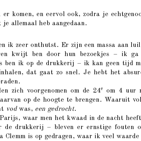
l er komen, en eervol ook, zodra je echtgenoot
k je allemaal heb aangedaan.
ik zeer onthutst. Er zijn een massa aan lui
en kwijt ben door hun bezoekjes – ik ga
s ben ik op de drukkerij – ik kan geen tijd 
inhalen, dat gaat zo snel. Je hebt het absu
eraden.
e
den zich voorgenomen om de 24
om 4 uur m
aarvan op de hoogte te brengen. Waaruit vol
ht
vod
was,
een gedrocht
.
n Parijs, waar men het kwaad in de nacht heef
r de drukkerij – bleven er ernstige fouten 
a Clemm is op gedragen, waar ik veel waarde 