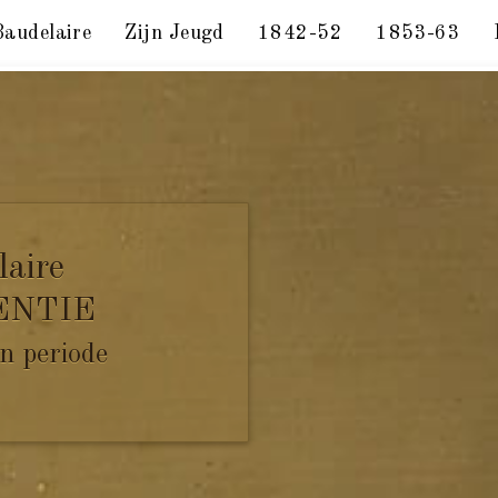
Baudelaire
Zijn Jeugd
1842-52
1853-63
L-S. Godefroy, Mme Aupick. Parijs, 28 juli 1854.
laire
ENTIE
n periode