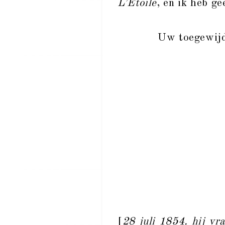
L’Étoile
, en ik heb ge
Uw toegewijd
[
28 juli 1854. hij vr