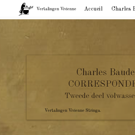
Accueil
Charles 
Vertalingen Vivienne
Correspondentie Baudelaire, Pier Angelo Fiorentino, 
Charles Baude
CORRESPOND
Tweede deel volwasse
Vertalingen Vivienne Stringa.