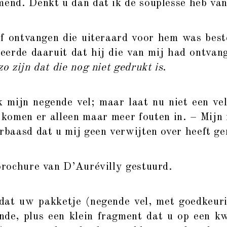
mend. Denkt u dan dat ik de souplesse heb van
ef ontvangen die uiteraard voor hem was best
eerde daaruit dat hij die van mij had ontvan
zo zijn dat die nog niet gedrukt is
.
 mijn negende vel; maar laat nu niet een ve
komen er alleen maar meer fouten in. – Mijn 
erbaasd dat u mij geen verwijten over heeft g
 brochure van D’Aurévilly gestuurd.
 dat uw pakketje (negende vel, met goedkeur
ende, plus een klein fragment dat u op een k