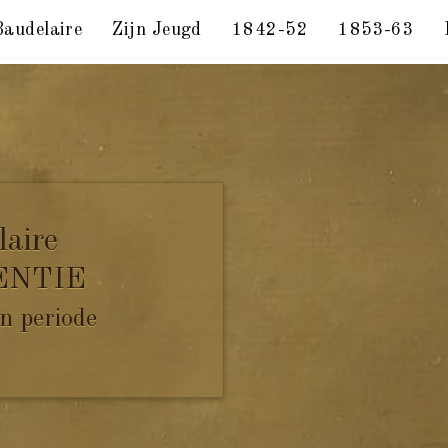
Baudelaire
Zijn Jeugd
1842-52
1853-63
4 mei 1857.
laire
ENTIE
n periode