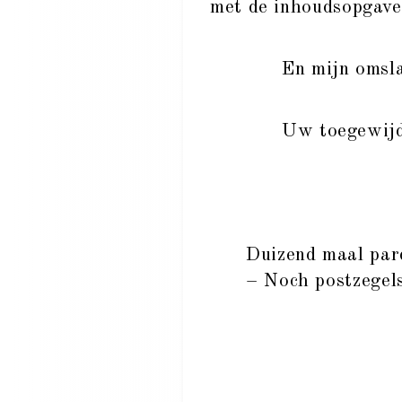
met de inhoudsopgave
En mijn omsla
Uw toegewij
Duizend maal pard
– Noch postzegels