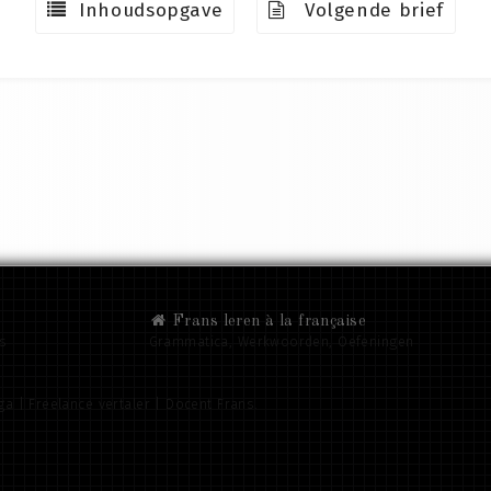
Inhoudsopgave
Volgende brief
Frans leren à la française
ns
Grammatica, Werkwoorden, Oefeningen
a | Freelance vertaler | Docent Frans.