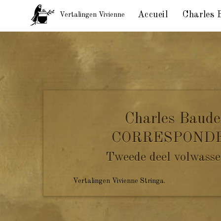
Accueil
Charles 
Vertalingen Vivienne
Correspondentie Baudelaire, aan Malassis. Parijs, 1
Charles Baude
CORRESPOND
Tweede deel volwasse
Vertalingen Vivienne Stringa.