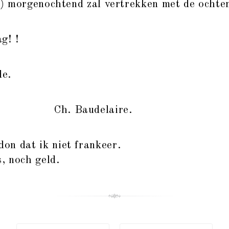
) morgenochtend zal vertrekken met de ochte
g! !
de.
Ch. Baudelaire.
on dat ik niet frankeer.
, noch geld.