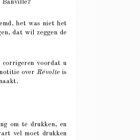
 Banville?
emd, het was niet het
gen, dat wil zeggen de
l corrigeren voordat u
notitie over
Révolte
is
enaakt.
ing om te drukken, en
wart vel moet drukken