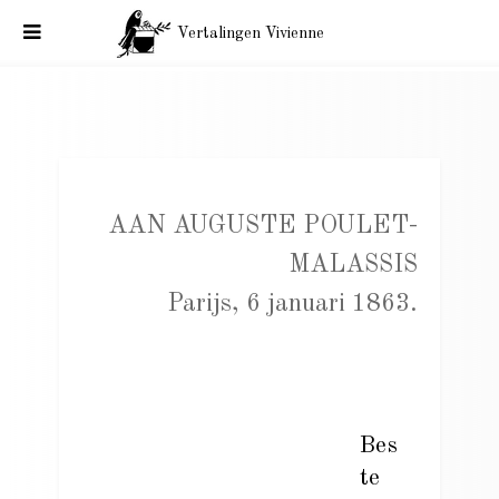
Vertalingen Vivienne
Charles Baudelaire aan Auguste Poulet-Malassis. Parijs, 6
januari 1863.
AAN AUGUSTE POULET-
MALASSIS
Parijs, 6 januari 1863.
Bes
te