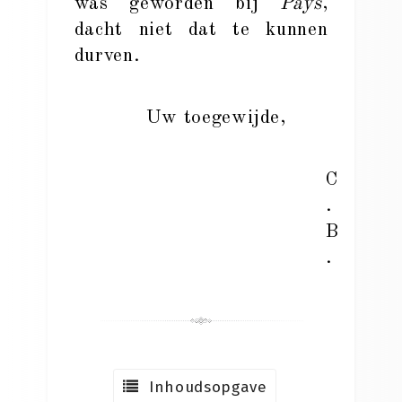
was geworden bij
Pays
,
dacht niet dat te kunnen
durven.
Uw toegewijde,
C
.
B
.
Inhoudsopgave