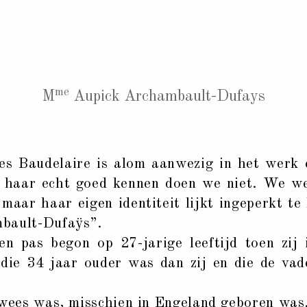
me
M
Aupick Archambault-Dufays
s Baudelaire is alom aanwezig in het werk 
 haar echt goed kennen doen we niet. We we
maar haar eigen identiteit lijkt ingeperkt te 
bault-Dufaÿs”.
ven pas begon op 27-jarige leeftijd toen zi
 die 34 jaar ouder was dan zij en die de va
 wees was, misschien in Engeland geboren was