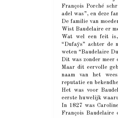
François Porché schr
adel was”, en deze fa
De familie van moeder
Wist Baudelaire er m
Wat wel een feit is,
“Dufaÿs” achter de n
weten “Baudelaire Du
Dit was zonder meer 
Maar dit eervolle ge
naam van het weesm
reputatie en bekendhe
Het was voor Baudel
eerste huwelijk waaru
In 1827 was Caroline
François Baudelaire o