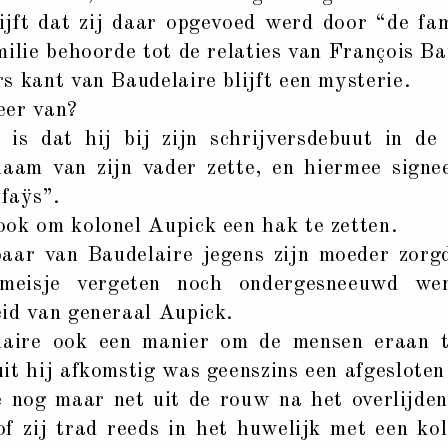
ijft dat zij daar opgevoed werd door “de fam
milie behoorde tot de relaties van François Ba
s kant van Baudelaire blijft een mysterie.
eer van?
 is dat hij bij zijn schrijversdebuut in 
aam van zijn vader zette, en hiermee signee
faÿs”.
ook om kolonel Aupick een hak te zetten.
baar van Baudelaire jegens zijn moeder zorg
eisje vergeten noch ondergesneeuwd wer
id van generaal Aupick.
aire ook een manier om de mensen eraan t
it hij afkomstig was geenszins een afgeslote
 nog maar net uit de rouw na het overlijde
f zij trad reeds in het huwelijk met een kol