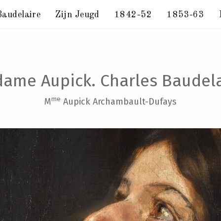
Baudelaire
Zijn Jeugd
1842-52
1853-63
ame Aupick. Charles Baudela
me
M
Aupick Archambault-Dufays