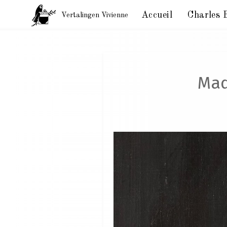
Accueil
Charles 
Vertalingen Vivienne
Madame Aupick, de moeder van Charles Baudelaire
Mad