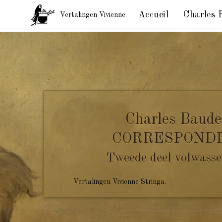
Accueil
Charles 
Vertalingen Vivienne
Charles Baudelaire aan Mevrouw Manet Senior. Pari
Charles Baude
CORRESPOND
Tweede deel volwasse
Vertalingen Vivienne Stringa.