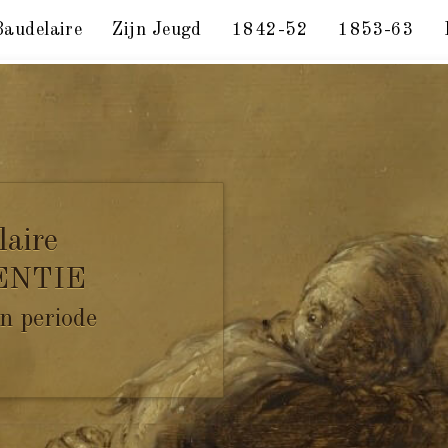
Baudelaire
Zijn Jeugd
1842-52
1853-63
js, 28 maart 1863.
laire
ENTIE
n periode