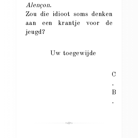
Alençon
.
Zou die idioot soms denken
aan een krantje voor de
jeugd?
Uw toegewijde
C
.
B
.