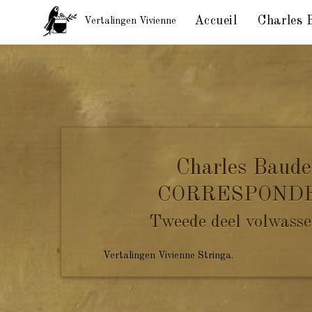
Accueil
Charles 
Vertalingen Vivienne
Baudelaire aan Sainte-Beuve. Honfleur, 28 februari 
Charles Baude
CORRESPOND
Tweede deel volwasse
Vertalingen Vivienne Stringa.