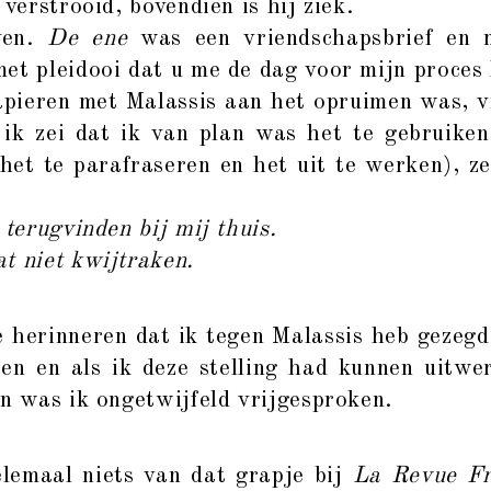
 verstrooid, bovendien is hij ziek.
ven.
De ene
was een vriendschapsbrief en 
et pleidooi dat u me de dag voor mijn proces 
pieren met Malassis aan het opruimen was, v
 ik zei dat ik van plan was het te gebruiken
het te parafraseren en het uit te werken), z
 terugvinden bij mij thuis.
t niet kwijtraken.
erinneren dat ik tegen Malassis heb gezegd:
en en als ik deze stelling had kunnen uitwe
an was ik ongetwijfeld vrijgesproken.
emaal niets van dat grapje bij
La Revue Fr