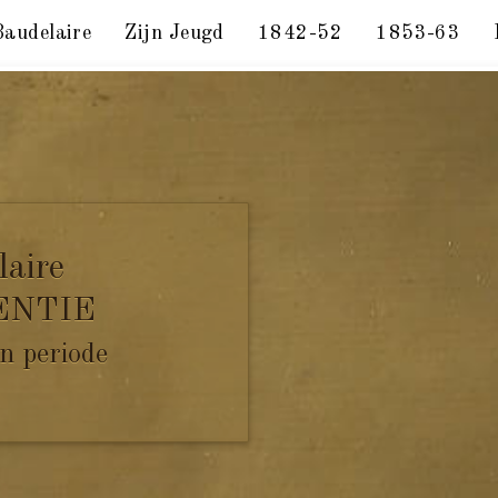
Baudelaire
Zijn Jeugd
1842-52
1853-63
1859.
laire
ENTIE
n periode